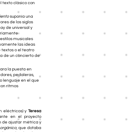
l texto clásico con
iento
suponía una
ores de los siglos
hay de universal y
ariamente
 estilos musicales
tivamente las ideas
textos o el teatro
ica de un concierto de
para la puesta en
dores, pedaleras,
o lenguaje en el que
con ritmos
ín eléctricos)
y
Teresa
ante en el proyecto
n de ajustar métrica y
orgánico
,
que dotaba