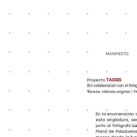
MANIFIESTO
TASSIS
Proyecto
(En colaboración con el fotó
Tareas:
Historia
original / P
En la enumeración d
esta singladura, se
junto al fotógrafo
Lu
María de Palazuelo