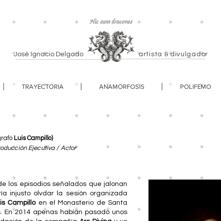
Hic sunt dracones
José Ignacio Delgado
artista & divulgador
TRAYECTORIA
ANAMORFOSIS
POLIFEMO
grafo
Luis Campillo
)
roducción Ejecutiva / Actor
e los episodios señalados que jalonan
ría injusto olvdar la sesión organizada
is Campillo
en el Monasterio de Santa
s. En 2014 apenas habían pasado unos