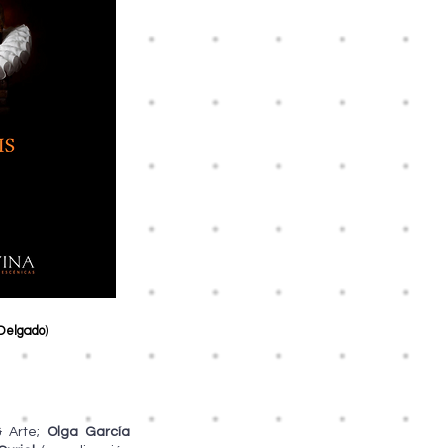
 Delgado
)
& Arte;
Olga García