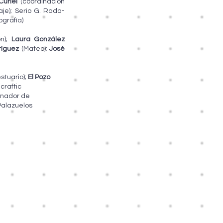
Curiel
(coordinación
aje); Serio G. Rada-
ografía)
ón);
Laura González
ríguez
(Mateo);
José
stuario);
El Pozo
craftic
inador de
Palazuelos