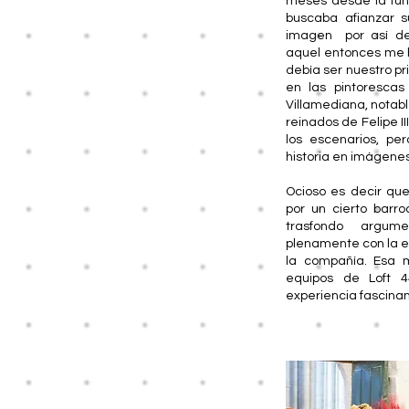
meses desde la fu
buscaba afianzar s
imagen por así dec
aquel entonces me h
debía ser nuestro pr
en las pintoresca
Villamediana, notab
reinados de Felipe II
los escenarios, pe
historia en imágenes
Ocioso es decir que 
por un cierto barr
trasfondo argum
plenamente con la e
la compañía. Esa m
equipos de Loft 4
experiencia fascinan