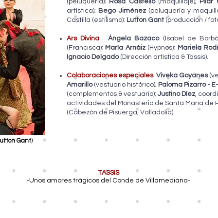
(peluquería);
Rosa Castelló
(maquillaje);
Pilar 
artística);
Bego Jiménez
(peluquería y maquill
Castilla (estilismo);
Lutton Gant
(producción / fot
Ars Divina
:
Ángela Bazaco
(Isabel de Borb
(Francisca);
María Arnáiz
(Hypnos);
Mariela Rod
Ignacio Delgado
(Dirección artística & Tassis).
Colaboraciones especiales
:
Viveka Goyanes
(ve
Amarillo
(vestuario histórico);
Paloma Pizarro
- E-
(complementos & vestuario)
​;
Justino Díez
, coord
actividades del Monasterio de Santa María de 
(Cabezón de Pisuerga, Valladolid).
utton Gant
)
TASSIS
-Unos amores trágicos del Conde de Villamediana-