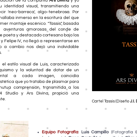
ndación de la compañía
Ars Divina
y yo
u identidad visual, transmitiendo una
ir 'neo-barroca', algo tenebrosa. Por
allaba inmerso en la escritura del que
imer montaje escénico. "Tassis", basada
s aventuras amorosas del conde de
le poeta y destacado cortesano bajo los
I y Felipe IV, no llegó a representarse en
ro a cambio nos dejó una inolvidable
.
el estilo visual de Luis, caracterizado
oquismo y la voluntad de dotar de un
ental a cada imagen, coincidía
stética que yo trataba de plasmar para
utua comprensión, transmitida a los
4 Studio y Ars Divina, propició una
te.
Cartel Tassis (Diseño
J.I.
Equipo Fotografía
:
Luis Campillo
(Fotografía 