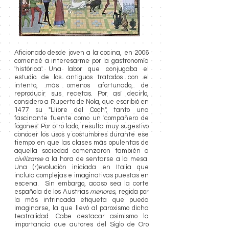
Aficionado desde joven a la cocina, en 2006
comencé a interesarme por la gastronomía
'histórica'. Una labor que conjugaba el
estudio de los antiguos tratados con el
intento, más omenos afortunado, de
reproducir sus recetas. Por así decirlo,
considero a Ruperto de Nola, que escribió en
1477 su "Llibre del Coch", tanto una
fascinante fuente como un 'compañero de
fogones'
.
Por otro lado, resulta muy sugestivo
conocer los usos y costumbres durante ese
tiempo en que las clases más opulentas de
aquella sociedad comenzaron también a
civilizarse
a la hora de sentarse a la mesa.
Una (r)evolución iniciada en Italia que
incluía complejas e imaginativas puestas en
escena. Sin embargo, acaso sea la corte
española de los Austrias
menores,
regida por
la más intrincada etiqueta que pueda
imaginarse, la que llevó al paroxismo dicha
teatralidad. Cabe destacar asimismo la
importancia que autores del Siglo de Oro