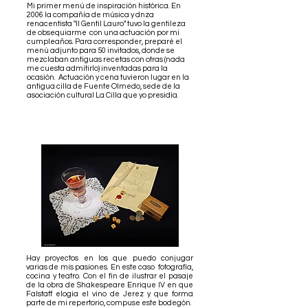
Mi primer menú de inspiración histórica. En
2006 la compañía de música y dnza
renacentista "Il Gentil Lauro" tuvo la gentileza
de obsequiarme con una actuación por mi
cumpleaños. Para corresponder, preparé el
menú adjunto para 50 invitados, donde se
mezclaban antiguas recetas con otras (nada
me cuesta admitirlo) inventadas para la
ocasión. Actuación y cena tuvieron lugar en la
antigua cilla de Fuente Olmedo, sede de la
asociación cultural La Cilla que yo presidía.
Hay proyectos en los que puedo conjugar
varias de mis pasiones. En este caso fotografía,
cocina y teatro. Con el fin de ilustrar el pasaje
de la obra de Shakespeare Enrique IV en que
Falstaff elogia el vino de Jerez y que forma
parte de mi repertorio, compuse este bodegón.