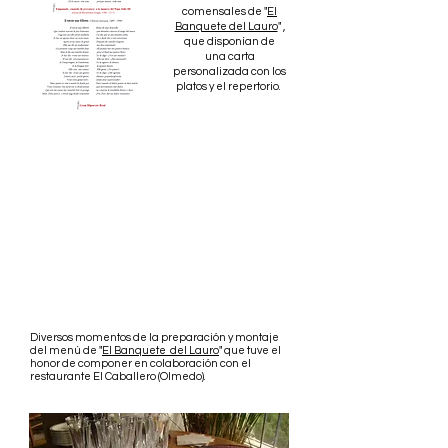
comensales de "
El
Banquete del Lauro
" ,
que disponían de
una carta
personalizada con los
platos y el repertorio.
Diversos momentos de la preparación y montaje
del menú de "
El Banquete del Lauro
" que tuve el
honor de componer en colaboración con el
restaurante El Caballero (Olmedo).