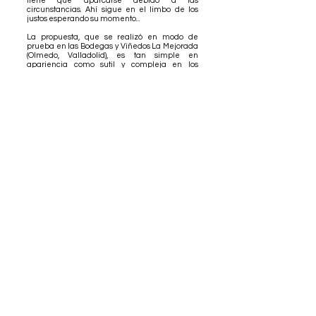
tiene que aparcarse debido a las
circunstancias. Ahí sigue en el limbo de los
justos esperando su momento...
La propuesta, que se realizó en modo de
prueba en las Bodegas y Viñedos La Mejorada
(Olmedo, Valladolid), es tan simple en
apariencia como sutil y compleja en los
detalles: una cata de vinos y versos en perfecto
maridaje.