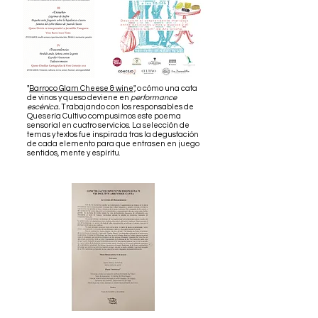
"
Barroco Glam Cheese & wine
", o cómo una cata
de vinos y queso deviene en
performance
escénica.
Trabajando con los responsables de
Quesería Cultivo compusimos este poema
sensorial en cuatro servicios.
​ La selección de
temas y textos fue inspirada tras la degustación
de cada elemento para que entrasen en juego
sentidos, mente y espíritu.